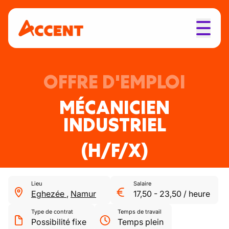
OFFRE D'EMPLOI
MÉCANICIEN
INDUSTRIEL
(H/F/X)
Lieu
Salaire
Eghezée
,
Namur
17,50
-
23,50
/
heure
Type de contrat
Temps de travail
Possibilité fixe
Temps plein