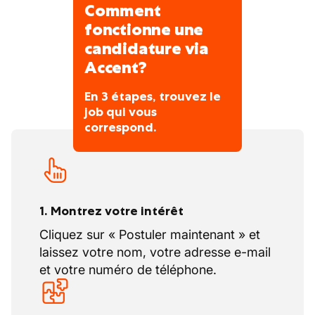
ensemble. Notre mission quotidienne ?
Comment
Mettre en lien le bon emploi avec la bonne
fonctionne une
personne.
candidature via
Accent?
Vos congés
20 congés légaux
En 3 étapes, trouvez le
job qui vous
correspond.
1. Montrez votre intérêt
Cliquez sur « Postuler maintenant » et
laissez votre nom, votre adresse e-mail
et votre numéro de téléphone.