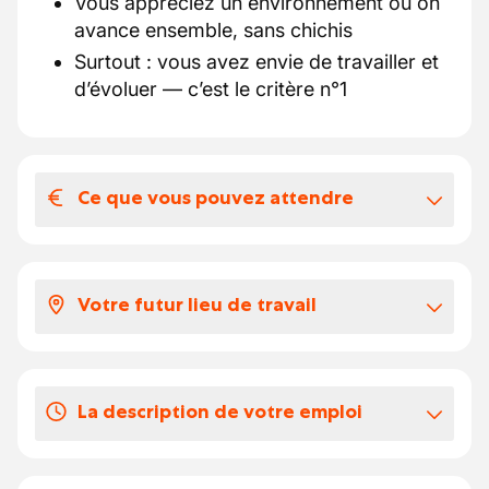
Vous appréciez un environnement où on
avance ensemble, sans chichis
Surtout : vous avez envie de travailler et
d’évoluer — c’est le critère n°1
Ce que vous pouvez attendre
Votre salaire et vos avantages
extralégaux
Votre futur lieu de travail
Votre futur terrain de jeu :
Poste basé dans le Brabant wallon.
Vous aimez toucher à tout, comprendre
Travail sur site + déplacements ponctuels
comment ça fonctionne et résoudre des
selon les besoins.
La description de votre emploi
pannes que même Google ne comprend pas
Une équipe technique stable, accueillante
?
et orientée qualité.
Vous interviendrez sur deux axes clés :
Parfait. Nous recherchons justement un·e