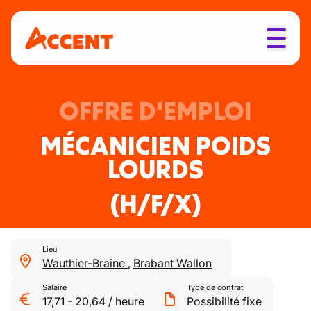
OFFRE D'EMPLOI
MÉCANICIEN POIDS
LOURDS
(H/F/X)
Lieu
Wauthier-Braine
,
Brabant Wallon
Salaire
Type de contrat
17,71
-
20,64
/
heure
Possibilité fixe