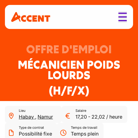
OFFRE D'EMPLOI
MÉCANICIEN POIDS
LOURDS
(H/F/X)
Lieu
Salaire
Habay
,
Namur
17,20
-
22,02
/
heure
Type de contrat
Temps de travail
Possibilité fixe
Temps plein