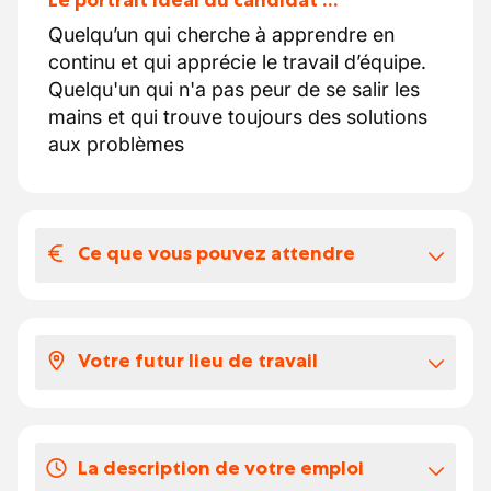
Le portrait idéal du candidat …
Quelqu’un qui cherche à apprendre en
continu et qui apprécie le travail d’équipe.
Quelqu'un qui n'a pas peur de se salir les
mains et qui trouve toujours des solutions
aux problèmes
Ce que vous pouvez attendre
Votre salaire et vos avantages
extralégaux
Votre futur lieu de travail
Salaire entre 17,2 et 22,02€/heure
Divers avantages extralégaux en fonction
Vous travaillez dans un atelier mécanique du
de vos compétences et votre expérience
secteur du transport.
Un travail en semaine du lundi au
La description de votre emploi
Le travail se fait souvent en équipe,
vendredi, 38heures par semaine