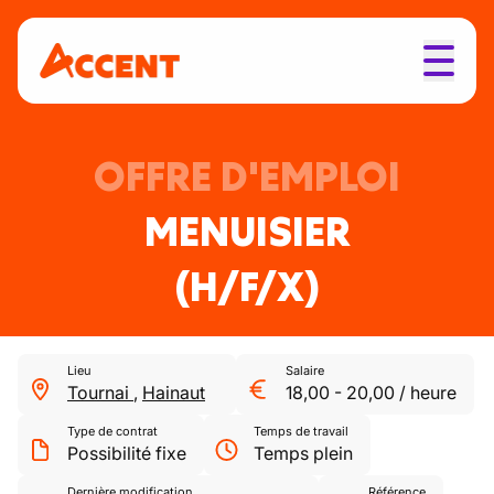
OFFRE D'EMPLOI
MENUISIER
(H/F/X)
Lieu
Salaire
Tournai
,
Hainaut
18,00
-
20,00
/
heure
Type de contrat
Temps de travail
Possibilité fixe
Temps plein
Dernière modification
Référence