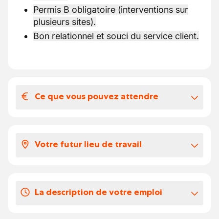
Permis B obligatoire (interventions sur
plusieurs sites).
Bon relationnel et souci du service client.
Ce que vous pouvez attendre
Votre salaire et vos avantages
extralégaux
Votre futur lieu de travail
Salaire horaire selon ancienneté et
expérience, conformément à la
grille
Au sein d’une grande entreprise de
CP124
construction et d’aménagement basée sur la
Indemnités de déplacement
conformes
La description de votre emploi
région de Tournai, intervenant sur de
CP124 (domicile-chantier)
nombreux projets prestigieux : logements,
Pécule de vacances