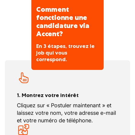
de chantier et architectes.
Comment
Utiliser les outils électroportatifs et les
fonctionne une
équipements de sécurité fournis.
candidature via
Encodage possible du suivi de chantier
Accent?
via application métier.
En 3 étapes, trouvez le
job qui vous
correspond.
1. Montrez votre intérêt
Cliquez sur « Postuler maintenant » et
laissez votre nom, votre adresse e-mail
et votre numéro de téléphone.