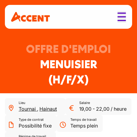
OFFRE D'EMPLOI
MENUISIER
(H/F/X)
Lieu
Salaire
Tournai
,
Hainaut
19,00
-
22,00
/
heure
Type de contrat
Temps de travail
Possibilité fixe
Temps plein
Régime de travail