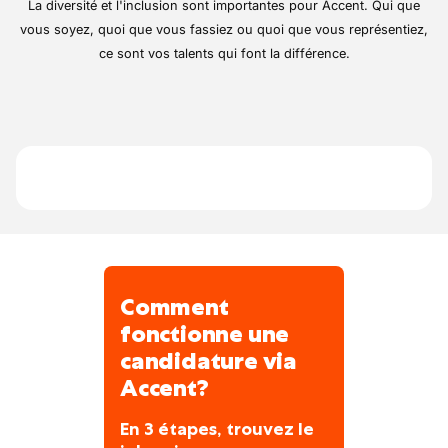
déroule principalement sur chantiers dans la
La diversité et l'inclusion sont importantes pour Accent. Qui que
région, sous la supervision d’un chef
vous soyez, quoi que vous fassiez ou quoi que vous représentiez,
d’équipe accessible. Matériel adapté et
ce sont vos talents qui font la différence.
sécurité sont toujours au rendez-vous.
Ambiance conviviale, échanges réguliers et
moments de partage rythment le quotidien.
Comment
fonctionne une
candidature via
Accent?
En 3 étapes, trouvez le