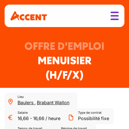
OFFRE D'EMPLOI
MENUISIER
(H/F/X)
Lieu
Baulers
,
Brabant Wallon
Salaire
Type de contrat
16,66
-
16,66
/
heure
Possibilité fixe
Temps de travail
Régime de travail