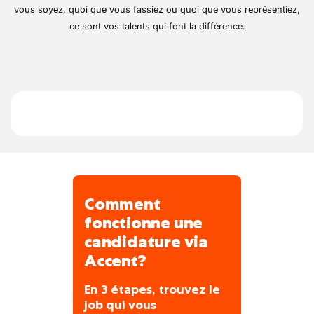
savoir-faire artisanal, combiné à des
Autonomie, confiance et cadre de travail
vous soyez, quoi que vous fassiez ou quoi que vous représentiez,
méthodes de fabrication solides et
respectueux
ce sont vos talents qui font la différence.
éprouvées. La structure est à taille humaine,
avec une équipe soudée d’une dizaine de
personnes. La qualité du travail et la stabilité
des équipes sont au cœur de leurs priorités.
Comment
fonctionne une
candidature via
Accent?
En 3 étapes, trouvez le
job qui vous