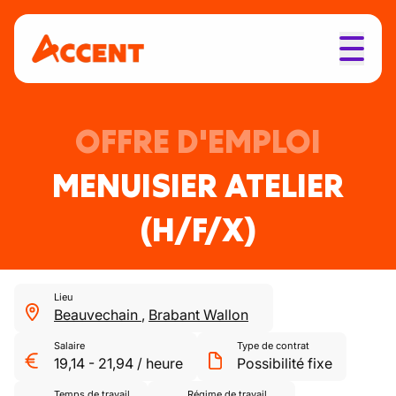
OFFRE D'EMPLOI
MENUISIER ATELIER
(H/F/X)
Lieu
Beauvechain
,
Brabant Wallon
Salaire
Type de contrat
19,14
-
21,94
/
heure
Possibilité fixe
Temps de travail
Régime de travail