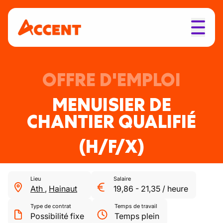
OFFRE D'EMPLOI
MENUISIER DE
CHANTIER QUALIFIÉ
(H/F/X)
Lieu
Salaire
Ath
,
Hainaut
19,86
-
21,35
/
heure
Type de contrat
Temps de travail
Possibilité fixe
Temps plein