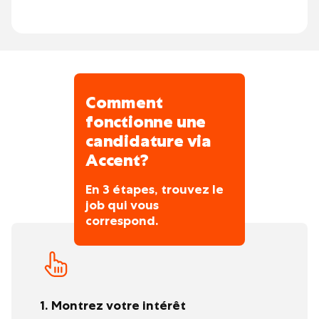
des règles de sécurité
Comment
fonctionne une
candidature via
Accent?
En 3 étapes, trouvez le
job qui vous
correspond.
1. Montrez votre intérêt