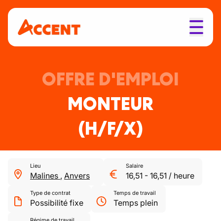
OFFRE D'EMPLOI
MONTEUR
(H/F/X)
Lieu
Salaire
Malines
,
Anvers
16,51
-
16,51
/
heure
Type de contrat
Temps de travail
Possibilité fixe
Temps plein
Régime de travail