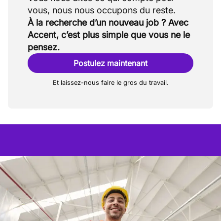
payées.
Vous intégrerez une entreprise stable
À la recherche d’un nouveau job ? Avec
avec une forte expertise technique.
Accent, c’est plus simple que vous ne le
Possibilité d'apprendre beaucoup auprès
pensez.
de collègues expérimentés.
Postulez maintenant
Ambiance de travail collégiale et
multiculturelle avec une mentalité
Et laissez-nous faire le gros du travail.
pragmatique.