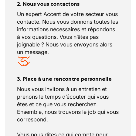
pour les heures supplémentaires ou de
2. Nous vous contactons
choisir le paiement.
Un expert Accent de votre secteur vous
Fermeture collective pendant les
contacte. Nous vous donnons toutes les
vacances de Noël.
informations nécessaires et répondons
La majorité des jours de congé à prendre
à vos questions. Vous n’êtes pas
librement en concertation mutuelle.
joignable ? Nous vous envoyons alors
un message.
Des avantages complémentaires
Travailler sur des projets sur mesure
uniques dans les supermarchés,
3. Place à une rencontre personnelle
l'industrie alimentaire et les salles
Nous vous invitons à un entretien et
blanches.
prenons le temps d’écouter qui vous
Beaucoup de variété grâce aux chantiers
êtes et ce que vous recherchez.
dans toute la Belgique et parfois à
Ensemble, nous trouvons le job qui vous
l'étranger.
correspond.
Les heures supplémentaires peuvent être
accumulées comme récupération ou
Vous nous dites ce qui compte pour