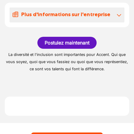
L'ambiance dans l'équipe est très
Installation de VMC
bienveillante.
Plus d'informations sur l'entreprise
Les chantiers sont variés et intéressants.
Notre client est une entreprise spécialisée
dans le chauffage.
Postulez maintenant
Ils sont situés à Liège et travaillent dans la
région.
La diversité et l'inclusion sont importantes pour Accent. Qui que
Leur clientèle est composée en grande
vous soyez, quoi que vous fassiez ou quoi que vous représentiez,
partie de particuliers.
ce sont vos talents qui font la différence.