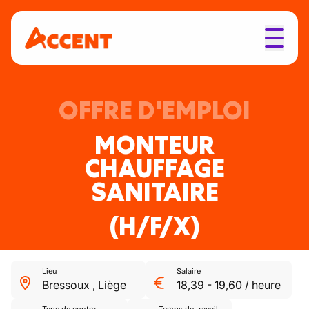
OFFRE D'EMPLOI
MONTEUR
CHAUFFAGE
SANITAIRE
(H/F/X)
Lieu
Salaire
Bressoux
,
Liège
18,39
-
19,60
/
heure