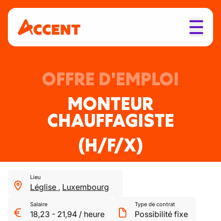
OFFRE D'EMPLOI
MONTEUR
CHAUFFAGISTE
(H/F/X)
Lieu
Léglise
,
Luxembourg
Salaire
Type de contrat
18,23
-
21,94
/
heure
Possibilité fixe