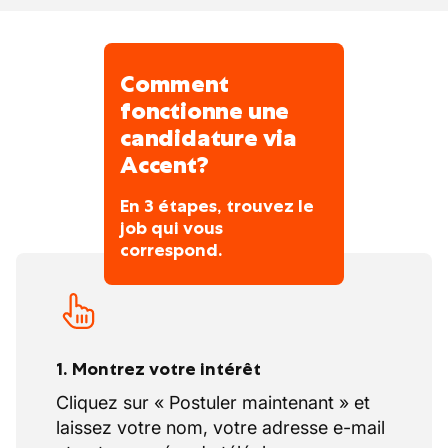
Éco-chèques
Timbres intempéries
Comment
Prime fidélité
fonctionne une
candidature via
Accent?
En 3 étapes, trouvez le
job qui vous
correspond.
1. Montrez votre intérêt
Cliquez sur « Postuler maintenant » et
laissez votre nom, votre adresse e-mail