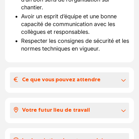
chantier.
Avoir un esprit d’équipe et une bonne
capacité de communication avec les
collègues et responsables.
Respecter les consignes de sécurité et les
normes techniques en vigueur.
Ce que vous pouvez attendre
Votre salaire et vos avantages
extralégaux
Votre futur lieu de travail
Selon votre expérience, votre salaire se
situe entre 19 et 21 euros par heure.
Vous travaillerez sur chantier partout en
Vous profitez de €2.59 de chèques repas
Wallonie.
pour chaque jour de travail.