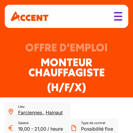
OFFRE D'EMPLOI
MONTEUR
CHAUFFAGISTE
(H/F/X)
Lieu
Farciennes
,
Hainaut
Salaire
Type de contrat
19,00
-
21,00
/
heure
Possibilité fixe