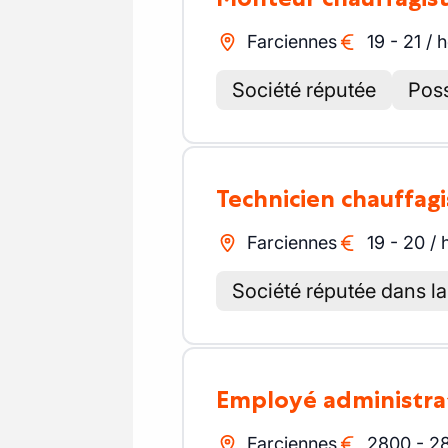
Farciennes
19
-
21
/
h
Société réputée
Poss
Technicien chauffag
Farciennes
19
-
20
/
Société réputée dans la
Employé administra
Farciennes
2800
-
2