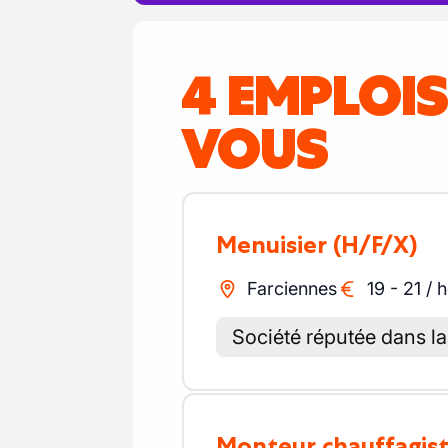
4 EMPLOI
VOUS
Menuisier
(H/F/X)
Farciennes
19
-
21
/
h
Société réputée dans la
Monteur chauffagis