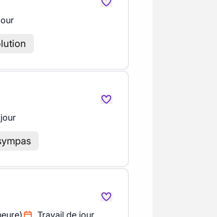
jour
lution
 jour
sympas
heure)
Travail de jour