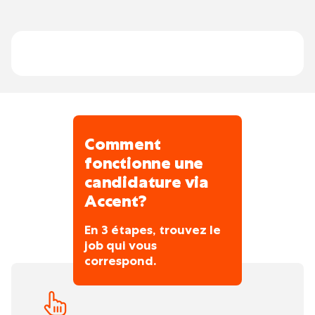
courantes
et en
hiver
, selon le planning du secteur.
Entretien des systèmes de chauffage
existants
Lecture de plans simples et schémas
techniques
Comment
fonctionne une
candidature via
Accent?
En 3 étapes, trouvez le
job qui vous
correspond.