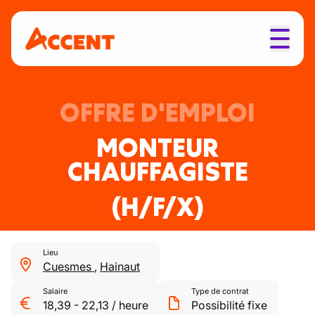
OFFRE D'EMPLOI
MONTEUR
CHAUFFAGISTE
(H/F/X)
Lieu
Cuesmes
,
Hainaut
Salaire
Type de contrat
18,39
-
22,13
/
heure
Possibilité fixe