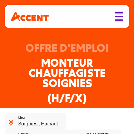
OFFRE D'EMPLOI
MONTEUR
CHAUFFAGISTE
SOIGNIES
(H/F/X)
Lieu
Soignies
,
Hainaut