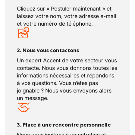
des installations de chauffage. Leur maîtrise
Cliquez sur « Postuler maintenant » et
technique permet d’optimiser le rendement
laissez votre nom, votre adresse e-mail
énergétique des systèmes tout en
et votre numéro de téléphone.
respectant les normes en vigueur.
Très engagée auprès de sa clientèle, notre
client accorde une attention particulière à
l’analyse des besoins et au conseil
2. Nous vous contactons
personnalisé. Chaque projet de chauffage
Un expert Accent de votre secteur vous
bénéficie d’un accompagnement sur
contacte. Nous vous donnons toutes les
mesure, afin de garantir des solutions
informations nécessaires et répondons
parfaitement adaptées et une satisfaction
à vos questions. Vous n’êtes pas
optimale.
joignable ? Nous vous envoyons alors
Entreprise certifiée, notre client bénéficie
un message.
d’une solide réputation à Soignies et dans sa
région, grâce à la qualité de ses réalisations,
le respect des délais et une approche
centrée sur la relation de confiance.
3. Place à une rencontre personnelle
Nous vous invitons à un entretien et