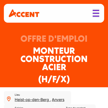
OFFRE D'EMPLOI
MONTEUR
CONSTRUCTION
ACIER
(H/F/X)
Lieu
Heist-op-den-Berg
,
Anvers