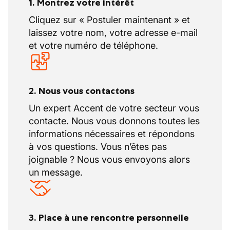
1. Montrez votre intérêt
l'échelle du secteur. Ces jours-là, vous ne
immédiatement vos collègues potentiels.
travaillez pas et ne prenez pas de jours
Cliquez sur « Postuler maintenant » et
Saisissez cette opportunité et contribuez à
de vacances, mais des jours de repos
laissez votre nom, votre adresse e-mail
construire l'avenir!
compensatoires.
et votre numéro de téléphone.
Des avantages complémentaires
Formations et perfectionnements pour
2. Nous vous contactons
renforcer vos connaissances
Un expert Accent de votre secteur vous
professionnelles.
contacte. Nous vous donnons toutes les
informations nécessaires et répondons
à vos questions. Vous n’êtes pas
joignable ? Nous vous envoyons alors
un message.
3. Place à une rencontre personnelle