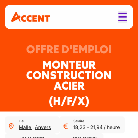
OFFRE D'EMPLOI
MONTEUR
CONSTRUCTION
ACIER
(H/F/X)
Lieu
Salaire
Malle
,
Anvers
18,23
-
21,94
/
heure