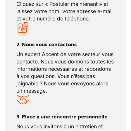
mais des jours de repos compensatoires.
Cliquez sur « Postuler maintenant » et
rencontrerez directement vos collègues
laissez votre nom, votre adresse e-mail
potentiels. Saisissez cette opportunité et
Des avantages complémentaires
et votre numéro de téléphone.
contribuez à construire demain !
Formations et recyclages pour renforcer vos
connaissances professionnelles.
2. Nous vous contactons
Un expert Accent de votre secteur vous
contacte. Nous vous donnons toutes les
informations nécessaires et répondons
à vos questions. Vous n’êtes pas
joignable ? Nous vous envoyons alors
un message.
3. Place à une rencontre personnelle
Nous vous invitons à un entretien et