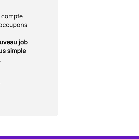
i compte
 occupons
ouveau job
lus simple
.
.