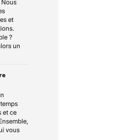
. Nous
es
es et
ions.
ble ?
lors un
re
un
e temps
 et ce
 Ensemble,
ui vous