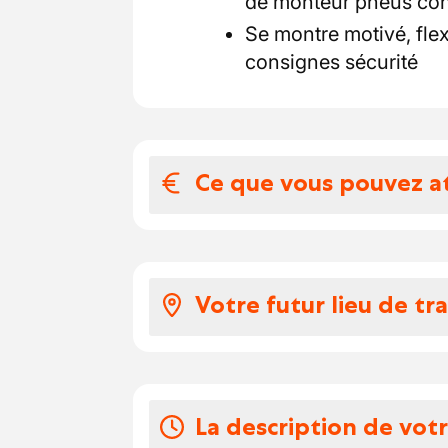
de monteur pneus co
Se montre motivé, fle
consignes sécurité
Ce que vous pouvez a
Votre salaire et 
Selon votre expérience
Votre futur lieu de tra
Vos congés
Notre client, société fam
A déterminer avec l'entr
comme un acteur incontou
en Europe. Alliant efficacit
La description de vot