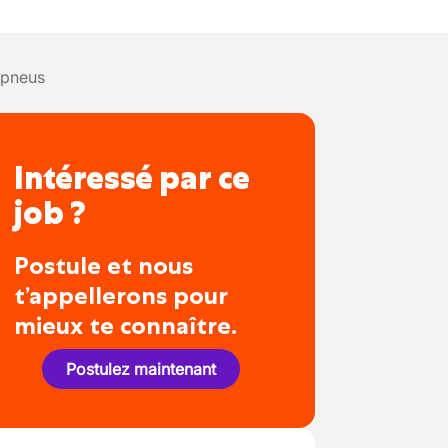
 pneus
Intéressé par ce
job ?
Postule et nous
t’appellerons pour
mieux te connaître.
Postulez maintenant