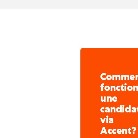
meilleurs candidats n'at
digitaux performants av
réagissons rapidement e
d'avance.
Grâce à l'offre la plus 
Belgique : une forte pré
comme Nowjobs et CTRL-
pour le bon candidat, so
Comme
fonctio
une
candida
via
Accent?