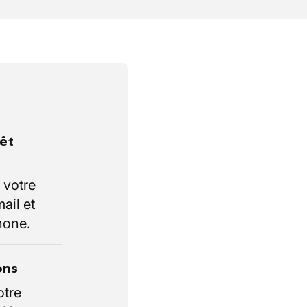
rêt
 votre
ail et
hone.
ons
otre