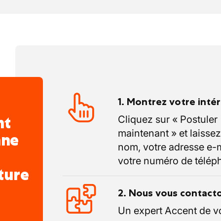
tendent pas. En combinant des outils
ec une approche personnalisée, nous
t gardons toujours une longueur
étendue : plus grand réseau d'agences en
sence en ligne et des entreprises sœurs
F, nous trouvons toujours le bon emploi
1. Montrez votre inté
us n'importe quelle forme de contrat.
nt
Cliquez sur « Postuler
maintenant » et laissez
nne
nom, votre adresse e-m
votre numéro de télép
ture
2. Nous vous contact
Un expert Accent de v