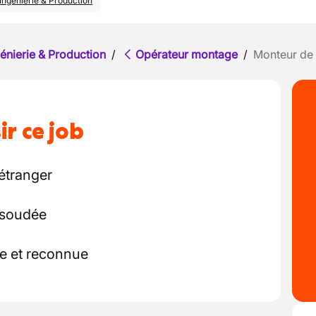
Ingénierie & Production
énierie & Production
/
Opérateur montage
/
Monteur de
ir ce job
étranger
 soudée
ée et reconnue