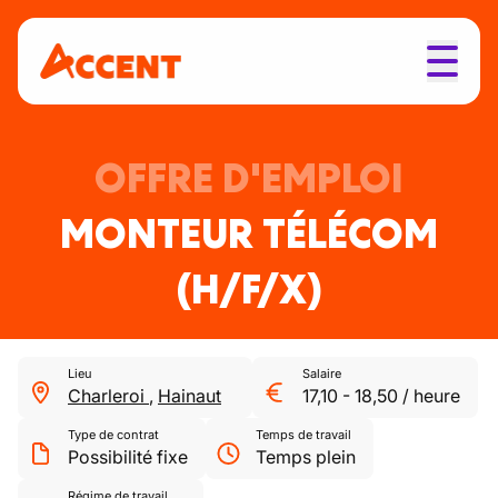
OFFRE D'EMPLOI
MONTEUR TÉLÉCOM
(H/F/X)
Lieu
Salaire
Charleroi
,
Hainaut
17,10
-
18,50
/
heure
Type de contrat
Temps de travail
Possibilité fixe
Temps plein
Régime de travail