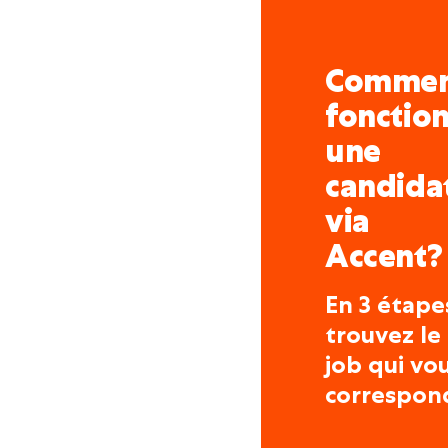
l'avance pour faciliter
Des avantages c
Comme
Au-delà du salaire, vous 
fonctio
qualité du travail et le b
une
Vous travaillez dans 
candida
CNC performantes et 
Vous participez à des
via
de la production en sé
Accent?
Vous évoluez dans une
collaborateur compte 
En 3 étape
Vous intégrez une soc
trouvez le
assuré sur plusieurs mo
job qui vo
correspon