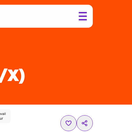
F/X)
vail
ur