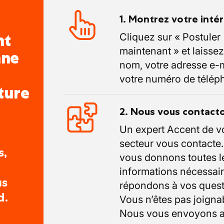
 votre organisation.
1. Montrez votre inté
omplémentaires
nt
Cliquez sur « Postuler
rejoignez une entreprise qui mise sur la
maintenant » et laissez
nne
ien-être de son équipe.
nom, votre adresse e-m
un atelier moderne équipé de machines
votre numéro de télép
ture
d'un robot d'usinage.
 projets haut de gamme et sur mesure, loin
2. Nous vous contact
rie.
Un expert Accent de v
 entreprise à taille humaine où chaque
secteur vous contacte
réellement.
s,
vous donnons toutes l
iété dont le carnet de commandes est
informations nécessair
is, offrant une vraie stabilité.
us
répondons à vos quest
d.
Vous n’êtes pas joigna
Nous vous envoyons a