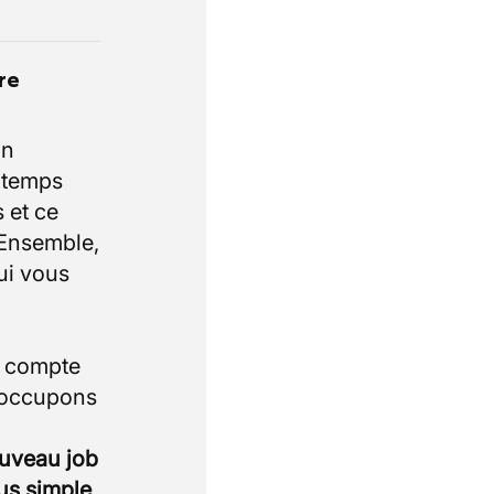
re
un
e temps
 et ce
 Ensemble,
ui vous
i compte
 occupons
ouveau job
lus simple