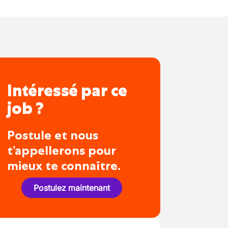
Intéressé par ce
job ?
Postule et nous
t’appellerons pour
mieux te connaître.
Postulez maintenant