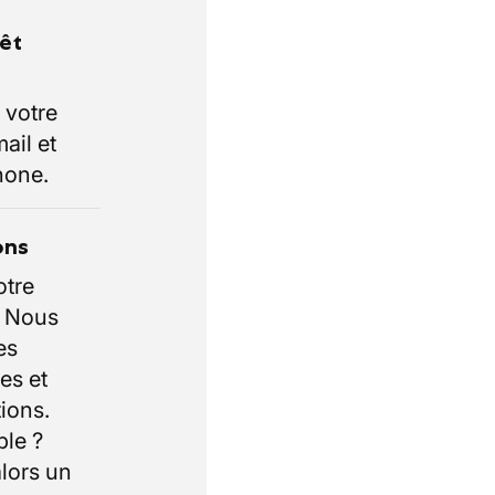
rêt
 votre
ail et
hone.
ons
otre
. Nous
es
es et
ions.
ble ?
lors un