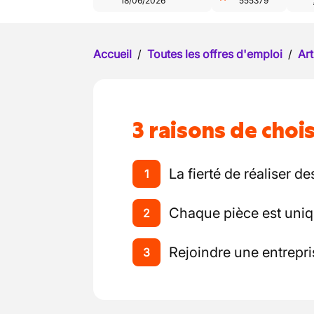
18/06/2026
555379
Accueil
/
Toutes les offres d'emploi
/
Art
3 raisons de chois
La fierté de réaliser 
1
Chaque pièce est uniqu
2
Rejoindre une entrepr
3