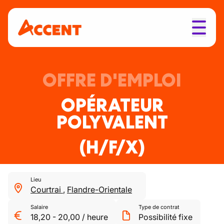
OFFRE D'EMPLOI
OPÉRATEUR
POLYVALENT
(H/F/X)
Lieu
Courtrai
,
Flandre-Orientale
Salaire
Type de contrat
18,20
-
20,00
/
heure
Possibilité fixe