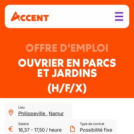
OFFRE D'EMPLOI
OUVRIER EN PARCS
ET JARDINS
(H/F/X)
Lieu
Philippeville
,
Namur
Salaire
Type de contrat
16,37
-
17,50
/
heure
Possibilité fixe