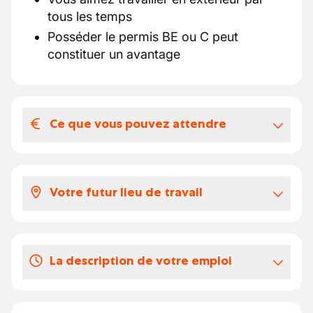
tous les temps
Posséder le permis BE ou C peut
constituer un avantage
Ce que vous pouvez attendre
Votre salaire et vos avantages
extralégaux
Votre futur lieu de travail
Un salaire selon la CP145 à partir de 16.37€
brut/h, négociable selon votre expérience.
La société est composée de plusieurs
équipes, en aménagement extérieur et en
Vos congés
La description de votre emploi
entretien.
20 jours de congés légaux.
En tant qu'ouvrier d'aménagement extérieur,