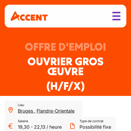
OFFRE D'EMPLOI
OUVRIER GROS
ŒUVRE
(H/F/X)
Lieu
Bruges
,
Flandre-Orientale
Salaire
Type de contrat
19,30
-
22,13
/
heure
Possibilité fixe