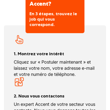
Son objectif est de favoriser la réutilisation
Accent?
tri ou le centre de dépollution, afin de
des matériaux et de promouvoir une gestion
remplacer un collègue absent.
responsable des déchets.
En 3 étapes, trouvez le
job qui vous
Forte de son savoir-faire, elle accompagne
correspond.
ses clients avec des solutions adaptées à
leurs besoins, afin de contribuer à un avenir
plus durable.
Intéressé(e) ?
1. Montrez votre intérêt
Envoyez votre CV à
gosselies.industry@accentjobs.be
Cliquez sur « Postuler maintenant » et
Une question ? Contactez notre équipe au
laissez votre nom, votre adresse e-mail
071/204.030
.
et votre numéro de téléphone.
2. Nous vous contactons
Un expert Accent de votre secteur vous