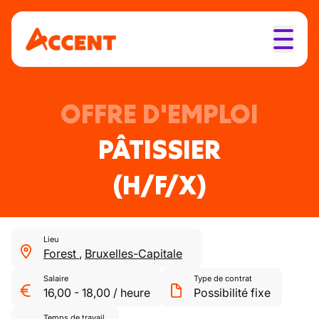
OFFRE D'EMPLOI
PÂTISSIER
(H/F/X)
Lieu
Forest
,
Bruxelles-Capitale
Salaire
Type de contrat
16,00
-
18,00
/
heure
Possibilité fixe
Temps de travail