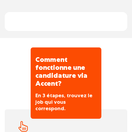
est moulue sur meule de pierre ce qui la
rend très riche en minéraux et vitamines.
Comment
fonctionne une
candidature via
Accent?
En 3 étapes, trouvez le
job qui vous
correspond.