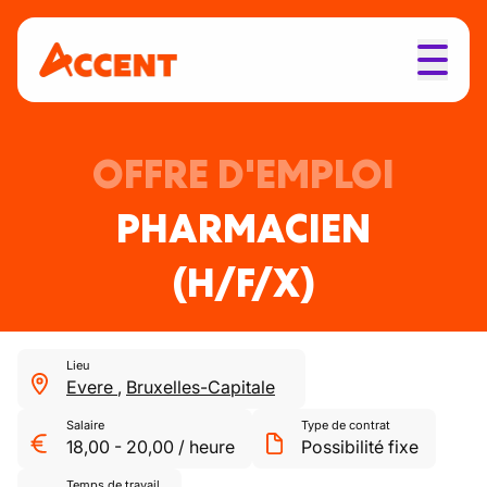
OFFRE D'EMPLOI
PHARMACIEN
(H/F/X)
Lieu
Evere
,
Bruxelles-Capitale
Salaire
Type de contrat
18,00
-
20,00
/
heure
Possibilité fixe
Temps de travail