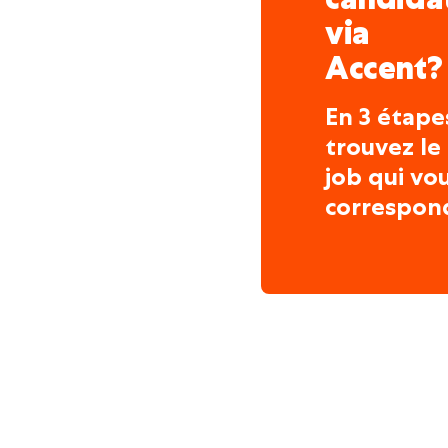
via
Accent?
En 3 étape
trouvez le
job qui vo
correspon