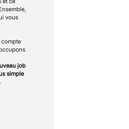
 et ce
 Ensemble,
ui vous
i compte
 occupons
ouveau job
lus simple
.
.