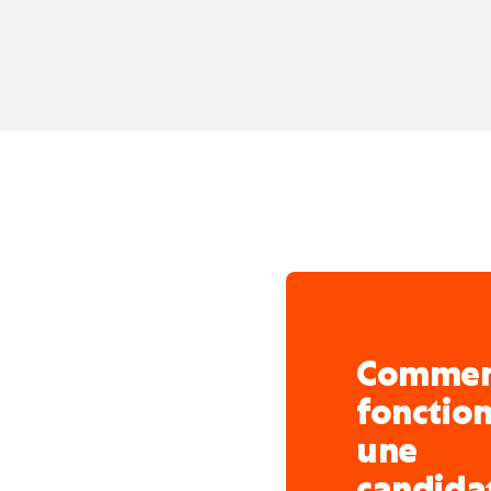
Comme
fonctio
une
candida