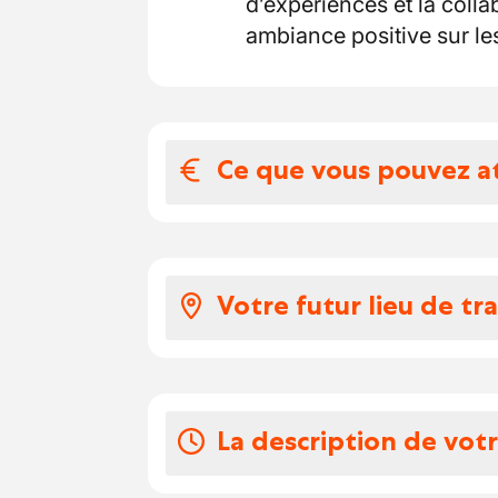
d’expériences et la colla
ambiance positive sur le
Ce que vous pouvez a
Votre salaire et 
Selon CP 124
Votre futur lieu de tra
Vos congés
Entreprise familiale situ
Selon CP 124
plafonnage et les travaux
années. Elle intervient a
La description de vot
pour des projets de réno