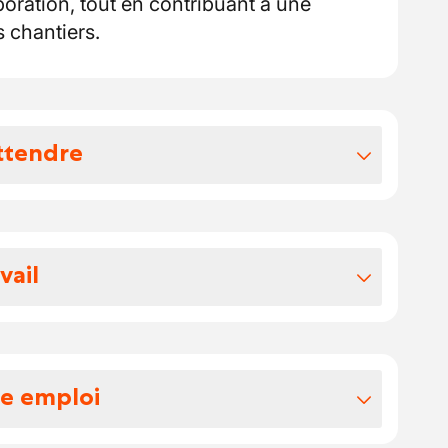
boration, tout en contribuant à une
s chantiers.
ttendre
vos avantages extralégaux
vail
ée à Rumes, spécialisée dans le
 de finition intérieure depuis plusieurs
uprès de particuliers et de professionnels
re emploi
vation et de construction, en mettant en