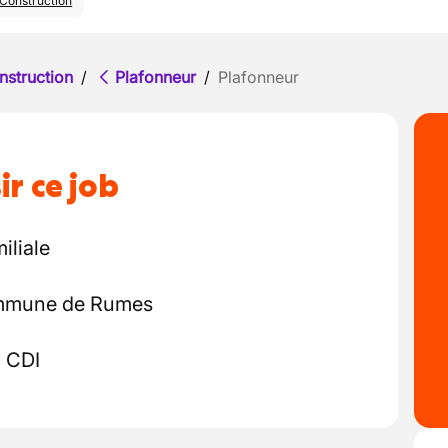
Construction
nstruction
/
Plafonneur
/
Plafonneur
ir ce job
iliale
commune de Rumes
 CDI