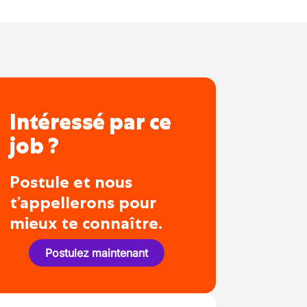
Intéressé par ce
job ?
Postule et nous
t’appellerons pour
mieux te connaître.
Postulez maintenant