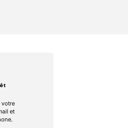
rêt
 votre
ail et
hone.