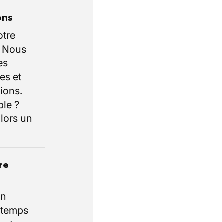
ons
otre
. Nous
es
es et
ions.
ble ?
lors un
re
un
e temps