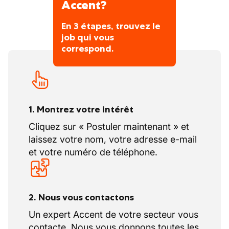
Accent?
après chaque entretien, pour vous préparer
et vous rassurer à chaque étape.
En 3 étapes, trouvez le
job qui vous
• Un suivi continu après votre prise de
correspond.
poste, afin d’assurer votre épanouissement
dans l’entreprise.
Intéressé(e) ?
Contactez-nous au 071 69 89 42 et venez
rencontrer deux job coach qui pensent que
1. Montrez votre intérêt
le meilleur entretien commence par un bon
Cliquez sur « Postuler maintenant » et
café ! (Et si vous préférez un thé ou un verre
laissez votre nom, votre adresse e-mail
d’eau, on s’adapte volontiers !)
et votre numéro de téléphone.
2. Nous vous contactons
Un expert Accent de votre secteur vous
contacte. Nous vous donnons toutes les