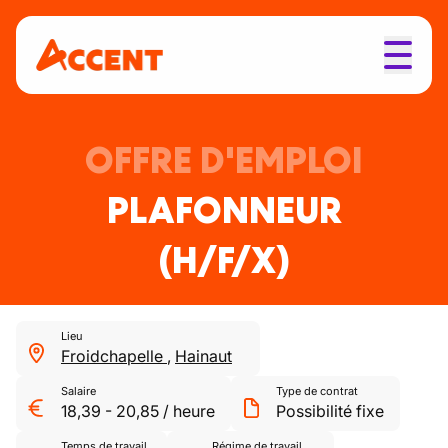
OFFRE D'EMPLOI
PLAFONNEUR
(H/F/X)
Lieu
Froidchapelle
,
Hainaut
Salaire
Type de contrat
18,39
-
20,85
/
heure
Possibilité fixe
Temps de travail
Régime de travail