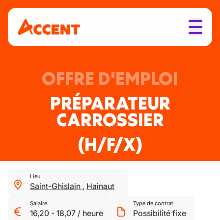
OFFRE D'EMPLOI
PRÉPARATEUR
CARROSSIER
(H/F/X)
Lieu
Saint-Ghislain
,
Hainaut
Salaire
Type de contrat
16,20
-
18,07
/
heure
Possibilité fixe