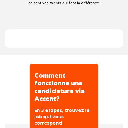
accident, la peinture et les interventions
ce sont vos talents qui font la différence.
techniques diverses. Nous travaillons pour
une clientèle professionnelle et exigeante et
mettons un point d’honneur à garantir un
service de qualité. À taille humaine, l’équipe
est constituée de techniciens expérimentés
et passionnés par leur métier.
Comment
fonctionne une
candidature via
Accent?
En 3 étapes, trouvez le
job qui vous
correspond.