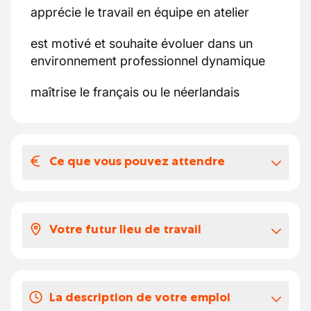
apprécie le travail en équipe en atelier
est motivé et souhaite évoluer dans un
environnement professionnel dynamique
maîtrise le français ou le néerlandais
Ce que vous pouvez attendre
Votre salaire et vos avantages
extralégaux
Votre futur lieu de travail
Rémunération selon expérience et
compétences.
Notre partenaire est une entreprise
reconnue dans le domaine de la réparation
Vos congés
La description de votre emploi
automobile et de la carrosserie. Présente
À déterminer avec l'entreprise