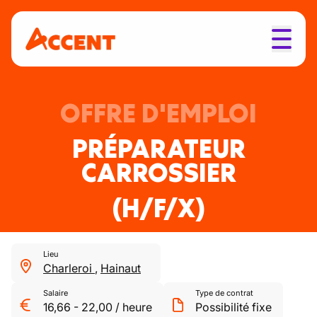
OFFRE D'EMPLOI
PRÉPARATEUR
CARROSSIER
(H/F/X)
Lieu
Charleroi
,
Hainaut
Salaire
Type de contrat
16,66
-
22,00
/
heure
Possibilité fixe