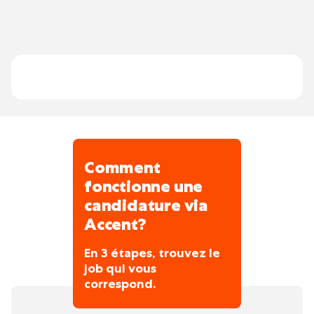
et conforme aux normes en vigueur. Notre
équipe met l’accent sur la qualité, la
réactivité et la satisfaction client.
Comment
fonctionne une
candidature via
Accent?
En 3 étapes, trouvez le
job qui vous
correspond.