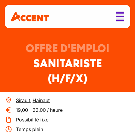
OFFRE D'EMPLOI
SANITARISTE
(H/F/X)
Sirault
,
Hainaut
19,00
-
22,00
/
heure
Possibilité fixe
Temps plein