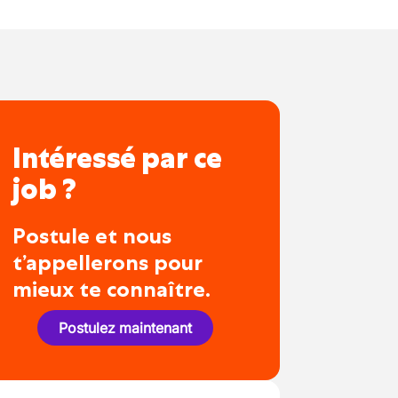
Intéressé par ce
job ?
Postule et nous
t’appellerons pour
mieux te connaître.
Postulez maintenant