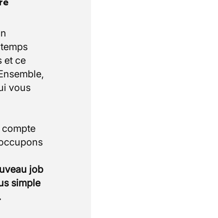
re
un
e temps
 et ce
 Ensemble,
ui vous
i compte
 occupons
ouveau job
lus simple
.