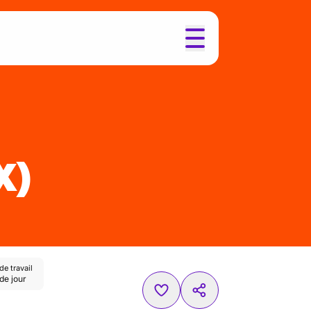
X)
e travail
de jour