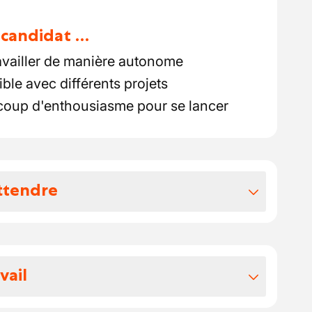
u candidat …
availler de manière autonome
ible avec différents projets
oup d'enthousiasme pour se lancer
ttendre
vos avantages extralégaux
nce € 18,2190 à € 25,2190 par heure
vail
c carte carburant
ur travailler professionnellement