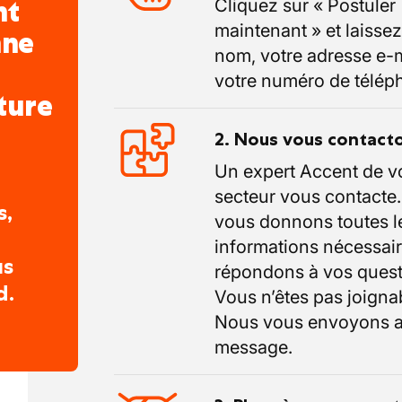
nt
Cliquez sur « Postuler
maintenant » et laissez
nne
nom, votre adresse e-m
votre numéro de télép
ture
2. Nous vous contact
Un expert Accent de v
secteur vous contacte
s,
vous donnons toutes l
informations nécessair
us
répondons à vos quest
d.
Vous n’êtes pas joigna
Nous vous envoyons a
message.