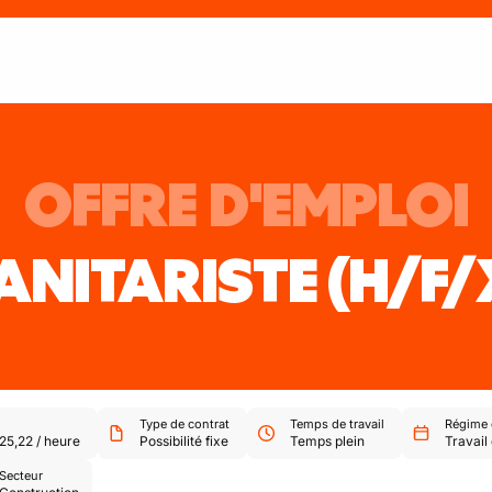
OFFRE D'EMPLOI
ANITARISTE
(H/F/
Type de contrat
Temps de travail
Régime d
25,22
/
heure
Possibilité fixe
Temps plein
Travail 
Secteur