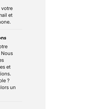
 votre
ail et
hone.
ons
otre
. Nous
es
es et
ions.
ble ?
lors un