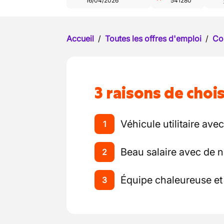
16/04/2026
541280
Accueil
/
Toutes les offres d'emploi
/
Co
3 raisons de chois
Véhicule utilitaire ave
1
Beau salaire avec de
2
Équipe chaleureuse e
3