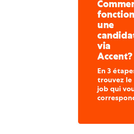
Comme
fonctio
une
candida
via
Accent?
En 3 étape
trouvez le
job qui vo
correspon