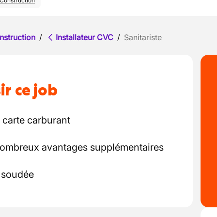
Construction
nstruction
/
Installateur CVC
/
Sanitariste
ir ce job
c carte carburant
 nombreux avantages supplémentaires
t soudée