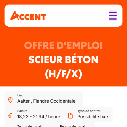
OFFRE D'EMPLOI
SCIEUR BÉTON
(H/F/X)
Lieu
Aalter
,
Flandre Occidentale
Salaire
Type de contrat
18,23
-
21,94
/
heure
Possibilité fixe
Temps de travail
Régime de travail