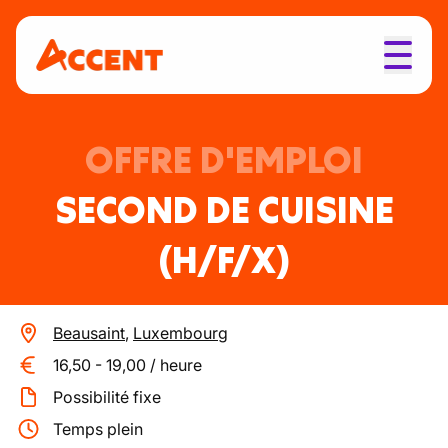
OFFRE D'EMPLOI
SECOND DE CUISINE
(H/F/X)
Beausaint
,
Luxembourg
16,50
-
19,00
/
heure
Possibilité fixe
Temps plein