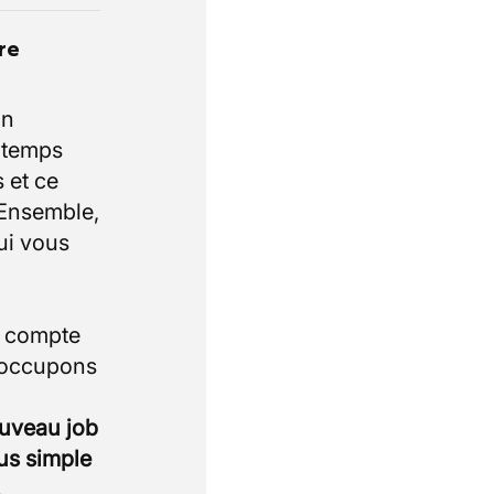
re
un
e temps
 et ce
 Ensemble,
ui vous
i compte
 occupons
ouveau job
lus simple
.