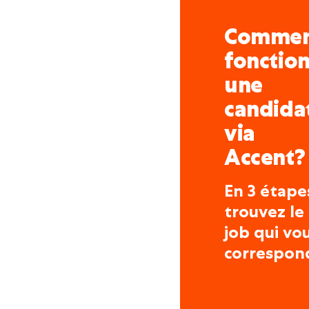
Comme
fonctio
une
candida
via
Accent?
En 3 étape
trouvez le
job qui vo
correspon