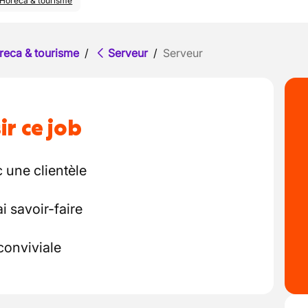
Horeca & tourisme
reca & tourisme
/
Serveur
/
Serveur
ir ce job
 une clientèle
i savoir-faire
conviviale