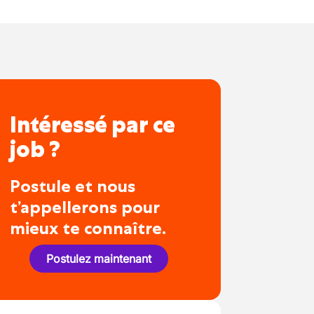
Intéressé par ce
job ?
Postule et nous
t’appellerons pour
mieux te connaître.
Postulez maintenant