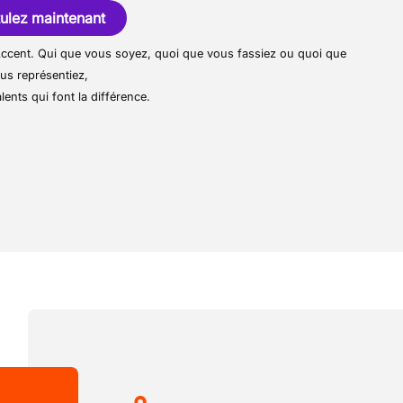
taurant.
ouverez une ambiance familiale, portée
ulez maintenant
dynamique, au service d’une clientèle
r Accent. Qui que vous soyez, quoi que vous fassiez ou quoi que
us représentiez,
lents qui font la différence.