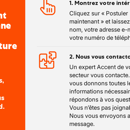
1. Montrez votre inté
nt
Cliquez sur « Postuler
maintenant » et laissez
nne
nom, votre adresse e-m
votre numéro de télép
ture
2. Nous vous contact
Un expert Accent de v
secteur vous contacte
s,
vous donnons toutes l
informations nécessair
us
répondons à vos quest
d.
Vous n’êtes pas joigna
Nous vous envoyons a
message.