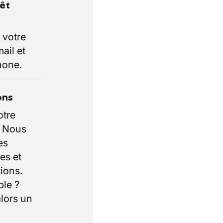
rêt
 votre
ail et
hone.
ons
otre
. Nous
es
es et
ions.
ble ?
lors un