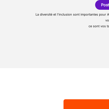
et professionnelle du res
et chaleureux. Vous y tr
Post
par une équipe jeune et 
La diversité et l'inclusion sont importantes pou
fidèle et cosmopolite.
vo
ce sont vos ta