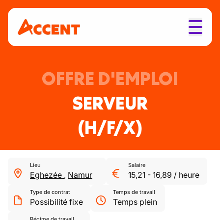
OFFRE D'EMPLOI
SERVEUR
(H/F/X)
Lieu
Salaire
Eghezée
,
Namur
15,21
-
16,89
/
heure
Type de contrat
Temps de travail
Possibilité fixe
Temps plein
Régime de travail