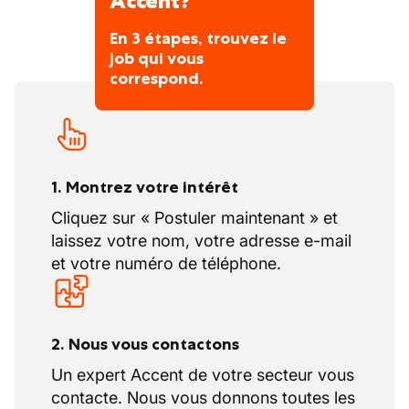
Accent?
digitaux performants avec une approche
personnalisée, nous réagissons rapidement
En 3 étapes, trouvez le
et gardons toujours une longueur dʼavance.
job qui vous
• Grâce à l'offre la plus étendue : le plus
correspond.
grand réseau dʼagences en Belgique, une
forte présence en ligne et des entreprises
soeurs comme Nowjobs et CTRL-F ; nous
trouvons toujours le bon emploi pour le bon
1. Montrez votre intérêt
candidat, sous nʼimporte quelle forme de
contrat.
Cliquez sur « Postuler maintenant » et
C'est ce qui fait depuis 30 ans que nous
laissez votre nom, votre adresse e-mail
sommes le meilleur partenaire de
et votre numéro de téléphone.
recrutement en Belgique.
Curieux d'en savoir plus?
https://accentjobs.be/fr/nos-
2. Nous vous contactons
bureaux/accent-food-horeca-namur ou
appelez-nous au 081/83.05.25
Un expert Accent de votre secteur vous
contacte. Nous vous donnons toutes les