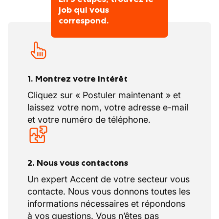
notre nouveau collègue.
job qui vous
Vos congés
Les transports publics ne sont pas une
correspond.
option
.
Parking gratuit
Des avantages complémentaires
Comment se passe la candidature :
.
Vous serez informé si vous êtes invité ou
non à un entretien de connaissance sans
1. Montrez votre intérêt
engagement.
Cliquez sur « Postuler maintenant » et
Si vous êtes invité, vous rencontrerez le
laissez votre nom, votre adresse e-mail
partenaire RH. Il/elle vous parlera
et votre numéro de téléphone.
davantage de l'entreprise et vous
pourrez mettre en avant toutes vos
qualités.
2. Nous vous contactons
Lors de l'entretien, le poste sera expliqué
et si vous avez encore des questions,
Un expert Accent de votre secteur vous
vous pourrez les poser à ce moment-là.
contacte. Nous vous donnons toutes les
informations nécessaires et répondons
Si l'entretien est positif pour les deux
à vos questions. Vous n’êtes pas
parties, vous recevrez une réponse dans