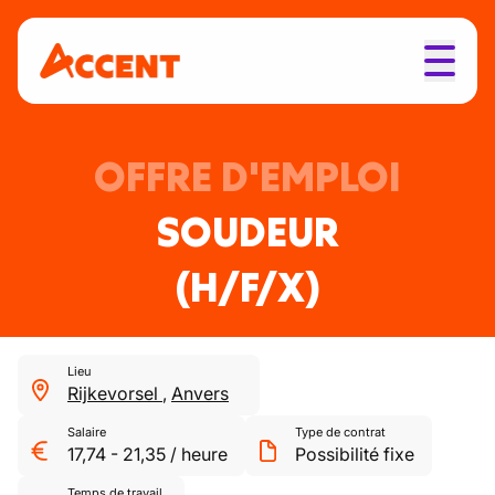
OFFRE D'EMPLOI
SOUDEUR
(H/F/X)
Lieu
Rijkevorsel
,
Anvers
Salaire
Type de contrat
17,74
-
21,35
/
heure
Possibilité fixe
Temps de travail