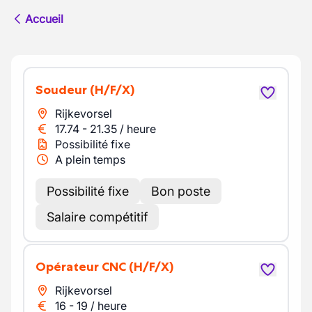
Accueil
Soudeur
(H/F/X)
Rijkevorsel
17.74
-
21.35
/
heure
Possibilité fixe
A plein temps
Possibilité fixe
Bon poste
Salaire compétitif
Opérateur CNC
(H/F/X)
Rijkevorsel
16
-
19
/
heure