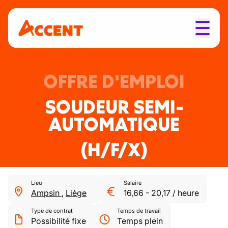
OFFRE D'EMPLOI
SOUDEUR SEMI-
AUTOMATIQUE
(H/F/X)
Lieu
Salaire
Ampsin
,
Liège
16,66
-
20,17
/
heure
Type de contrat
Temps de travail
Possibilité fixe
Temps plein