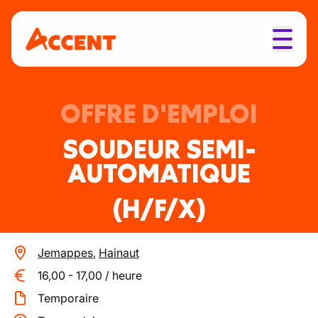
OFFRE D'EMPLOI
SOUDEUR SEMI-
AUTOMATIQUE
(H/F/X)
Jemappes
,
Hainaut
16,00
-
17,00
/
heure
Temporaire