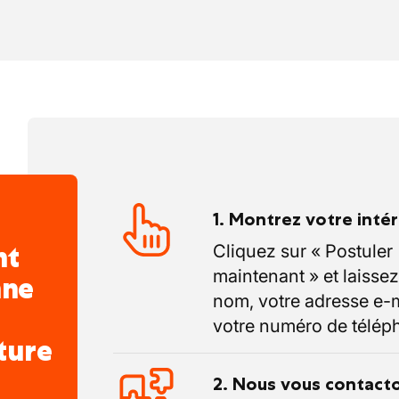
'attendent pas. En combinant des outils
 avec une approche personnalisée, nous
 et gardons toujours une longueur
 étendue :
le plus grand réseau d'agences
 présence en ligne et des entreprises
et CTRL-F, nous trouvons toujours le
n candidat, sous n'importe quelle forme
1. Montrez votre inté
? N'hésitez pas à nous contacter au
nt
Cliquez sur « Postuler
maintenant » et laissez
nne
nom, votre adresse e-m
votre numéro de télép
ture
2. Nous vous contact