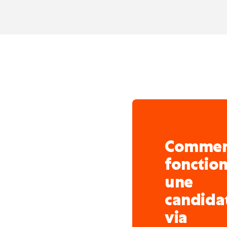
meilleurs candidats n
digitaux performants
réagissons rapidement
d'avance.
Grâce à l'offre la plus
en Belgique, une forte
sœurs comme Nowjobs 
bon emploi pour le bo
de contrat.
Curieux d'en savoir plus
Comme
04/244.14.32
fonctio
une
candida
via