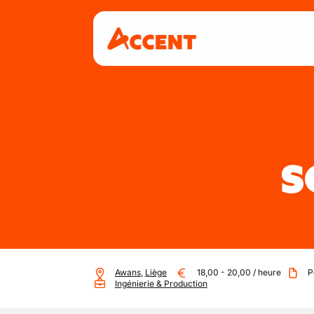
S
Awans
,
Liège
18,00
-
20,00
/
heure
P
Ingénierie & Production