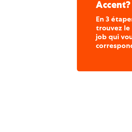
Accent?
En 3 étape
trouvez le
job qui vo
correspon