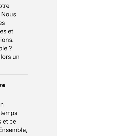
otre
. Nous
es
es et
ions.
ble ?
lors un
re
un
e temps
 et ce
 Ensemble,