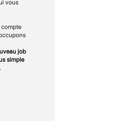
ui vous
i compte
 occupons
ouveau job
lus simple
.
.