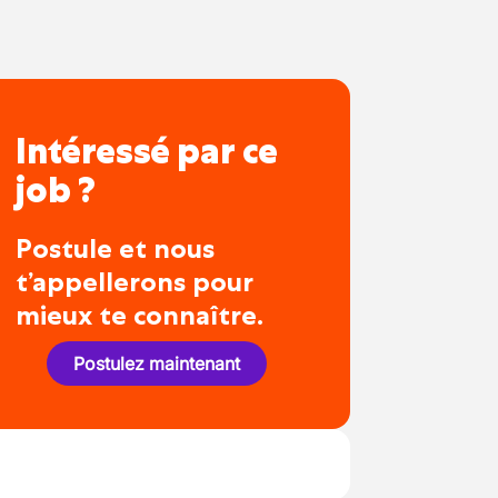
Intéressé par ce
job ?
Postule et nous
t’appellerons pour
mieux te connaître.
Postulez maintenant