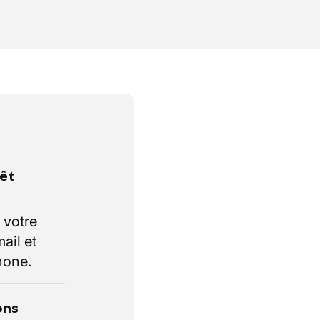
rêt
 votre
ail et
hone.
ons