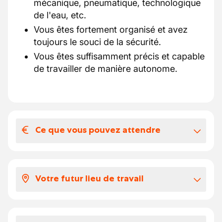
mécanique, pneumatique, technologique
de l'eau, etc.
Vous êtes fortement organisé et avez
toujours le souci de la sécurité.
Vous êtes suffisamment précis et capable
de travailler de manière autonome.
Ce que vous pouvez attendre
Votre salaire et vos avantages
extralégaux
Votre futur lieu de travail
Vous pouvez travailler dans une
entreprise belge en croissance où une
En tant que technicien, vous veillez à ce que
grande importance est accordée à
les serres et les installations fonctionnent
l'innovation et aux solutions techniques