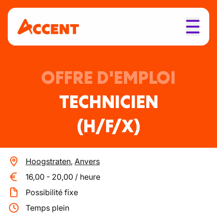
OFFRE D'EMPLOI
TECHNICIEN
(H/F/X)
Hoogstraten
,
Anvers
16,00
-
20,00
/
heure
Possibilité fixe
Temps plein