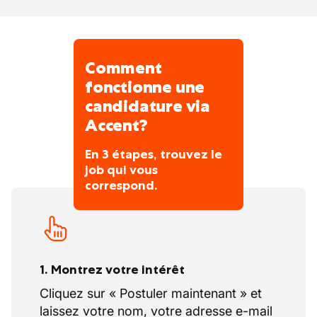
Contact avec les entreprises externes
pour assistance en cas de pannes plus
complexes.
Participation active à la réflexion sur
Comment
l’optimisation dans le domaine technique.
fonctionne une
Assistance à la supervision de 2 à 3
candidature via
ouvriers pour des tâches de maintenance
Accent?
simples et coordination des réparations
ou petits projets.
En 3 étapes, trouvez le
job qui vous
correspond.
1. Montrez votre intérêt
Cliquez sur « Postuler maintenant » et
laissez votre nom, votre adresse e-mail