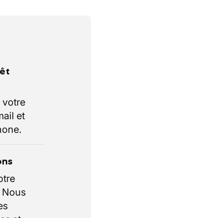
rêt
 votre
ail et
hone.
ons
otre
. Nous
es