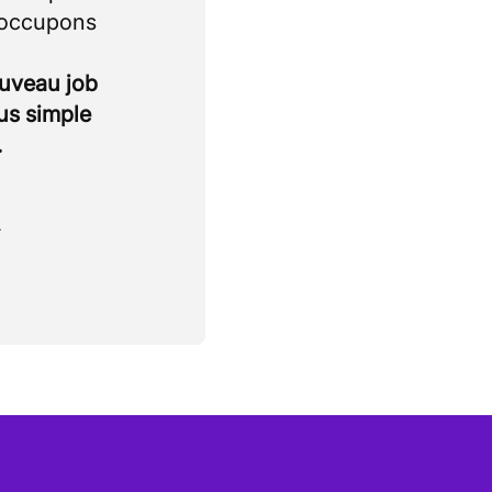
 occupons
ouveau job
lus simple
.
.