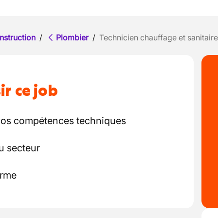
nstruction
/
Plombier
/
Technicien chauffage et sanitaire
ir ce job
e vos compétences techniques
du secteur
erme