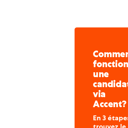
Comme
fonctio
une
candida
via
Accent?
En 3 étape
trouvez le