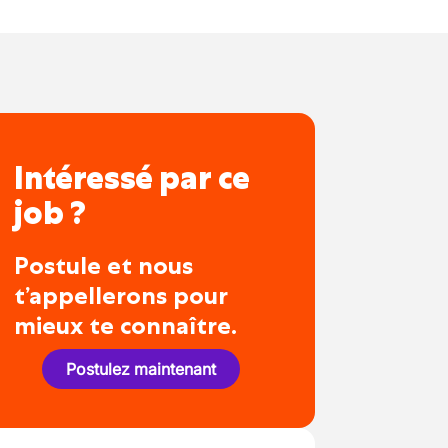
Intéressé par ce
job ?
Postule et nous
t’appellerons pour
mieux te connaître.
Postulez maintenant