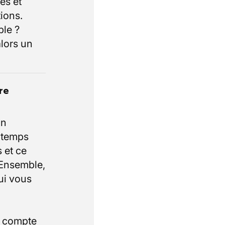
es et
ions.
ble ?
lors un
re
un
e temps
 et ce
 Ensemble,
ui vous
i compte