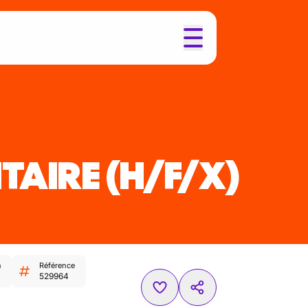
ITAIRE
(H/F/X)
n
Référence
529964