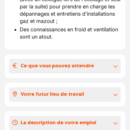
par la suite) pour prendre en charge les
dépannages et entretiens d'installations
gaz et mazout ;
Des connaissances en froid et ventilation
sont un atout.
Ce que vous pouvez attendre
Votre salaire et vos avantages
extralégaux
Votre futur lieu de travail
Voici à quoi ressemble votre package:
selon votre expérience, votre salaire se
Notre partenaire est une entreprise de type
situe entre 18,231 et 21,940 euros par
familiale/PME cherchant à renforcer son
heure
La description de votre emploi
équipe sur du long terme. Ils travaillent
vous recevez des écochèques de 115€/an