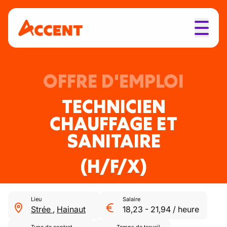
OFFRE D'EMPLOI
TECHNICIEN
CHAUFFAGE ET
SANITAIRE
(H/F/X)
Lieu
Salaire
Strée
,
Hainaut
18,23
-
21,94
/
heure