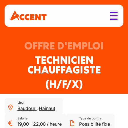
OFFRE D'EMPLOI
TECHNICIEN
CHAUFFAGISTE
(H/F/X)
Lieu
Baudour
,
Hainaut
Salaire
Type de contrat
19,00
-
22,00
/
heure
Possibilité fixe