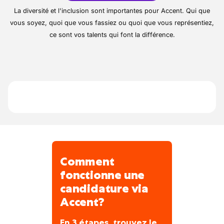
clientèle résidentielle et tertiaire. Actifs
La diversité et l'inclusion sont importantes pour Accent. Qui que
depuis plus de 15 ans dans la région, nous
vous soyez, quoi que vous fassiez ou quoi que vous représentiez,
mettons l’accent sur la qualité du service et
ce sont vos talents qui font la différence.
la réactivité. Nous travaillons avec des
équipements performants et respectueux
des normes en vigueur. Notre équipe est
composée de techniciens qualifiés et
expérimentés.
Comment
fonctionne une
candidature via
Accent?
En 3 étapes, trouvez le