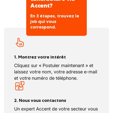
Les pièces nécessaires sont livrées pendant
Accent?
la nuit directement dans votre véhicule de
En 3 étapes, trouvez le
service.
job qui vous
correspond.
1. Montrez votre intérêt
Cliquez sur « Postuler maintenant » et
laissez votre nom, votre adresse e-mail
et votre numéro de téléphone.
2. Nous vous contactons
Un expert Accent de votre secteur vous