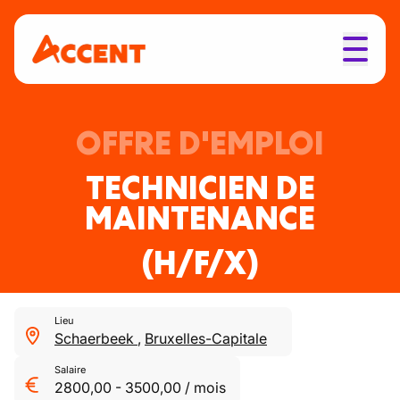
OFFRE D'EMPLOI
TECHNICIEN DE
MAINTENANCE
(H/F/X)
Lieu
Schaerbeek
,
Bruxelles-Capitale
Salaire
2800,00
-
3500,00
/
mois