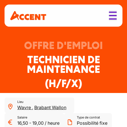
OFFRE D'EMPLOI
TECHNICIEN DE
MAINTENANCE
(H/F/X)
Lieu
Wavre
,
Brabant Wallon
Salaire
Type de contrat
16,50
-
19,00
/
heure
Possibilité fixe