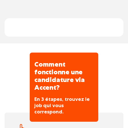
installations techniques;
directement à la performance durable des
clients privés et publics, pour que ces
Rechercher et détecter les pannes sur les
hommes et ces femmes puissent continuer à
installations et entreprendre les actions
se développer, dans le respect de
nécessaires pour les résoudre;
l'environnement.
Exécuter des travaux d’installation;
Faire le suivi dans le système de planning
des tâches;
Comment
fonctionne une
candidature via
Accent?
En 3 étapes, trouvez le
job qui vous
correspond.