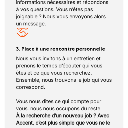
informations nécessaires et répondons
Préparer les commandes destinées aux
à vos questions. Vous n’êtes pas
techniciens terrain
joignable ? Nous vous envoyons alors
Amélioration continue
un message.
Proposer des idées pour optimiser les
processus techniques et l’efficacité
opérationnelle
3. Place à une rencontre personnelle
Participer à l’introduction de nouvelles
technologies et bonnes pratiques
Nous vous invitons à un entretien et
prenons le temps d’écouter qui vous
êtes et ce que vous recherchez.
Ensemble, nous trouvons le job qui vous
correspond.
Vous nous dites ce qui compte pour
À la recherche d’un nouveau job ? Avec
Accent, c’est plus simple que vous ne le