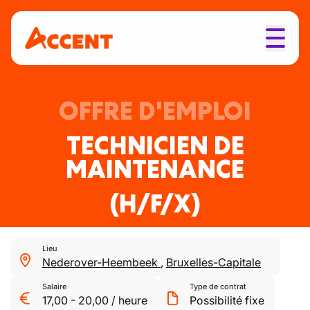
OFFRE D'EMPLOI
TECHNICIEN DE
MAINTENANCE
(H/F/X)
Lieu
Nederover-Heembeek
,
Bruxelles-Capitale
Salaire
Type de contrat
17,00
-
20,00
/
heure
Possibilité fixe