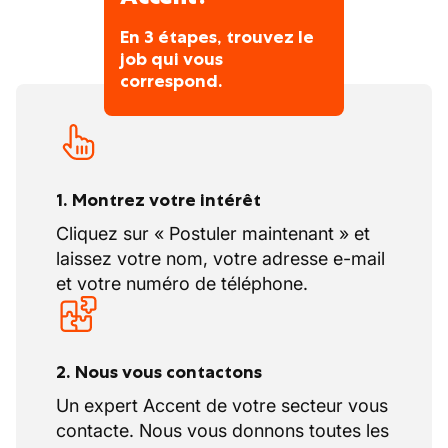
Réagir rapidement aux incidents
En 3 étapes, trouvez le
techniques pour limiter les interruptions
job qui vous
de jeu
correspond.
Collaboration & communication
Collaborer étroitement avec les
techniciens de maintenance terrain, les
fournisseurs et les départements internes
(IT, Operations, Facility, Controlling,
1. Montrez votre intérêt
Commercial & Supply)
Cliquez sur « Postuler maintenant » et
Assurer une communication claire et
laissez votre nom, votre adresse e-mail
fluide pour la coordination des
et votre numéro de téléphone.
interventions
Gestion de stock
Gérer le stock de pièces de rechange de
2. Nous vous contactons
l’atelier
Un expert Accent de votre secteur vous
Garantir la disponibilité des pièces
contacte. Nous vous donnons toutes les
nécessaires aux interventions