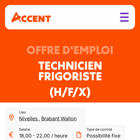
OFFRE D'EMPLOI
TECHNICIEN
FRIGORISTE
(H/F/X)
Lieu
Nivelles
,
Brabant Wallon
Salaire
Type de contrat
18,00
-
22,00
/
heure
Possibilité fixe