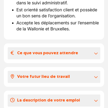
dans le suivi administratif.
Est orienté satisfaction client et possède
un bon sens de l’organisation.
Accepte les déplacements sur l’ensemble
de la Wallonie et Bruxelles.
Ce que vous pouvez attendre
Votre salaire et vos avantages
extralégaux
Votre futur lieu de travail
À définir avec l'entreprise, en fonction du
profil et de l’expérience.
Notre client est une entreprise spécialisée
Vos congés
La description de votre emploi
dans la construction et la maintenance de
À déterminer avec l'entreprise
logements résidentiels, active en Wallonie et